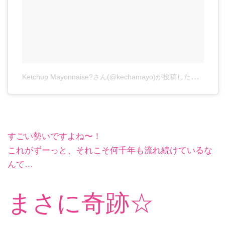
K
etchup Mayonnaise?さん(@kechamayo)が投稿した動画
-
20
すごい勢いですよね〜！
これがずーっと、それこそ何千年も流れ続けているな
んて…
まさに奇跡☆