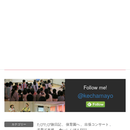
Follow me!
@kechamayo
たびたび旅日記
、
保育園へ
、
出張コンサート
、
カテゴリー
子育て支援
、
食いしんぼう日記