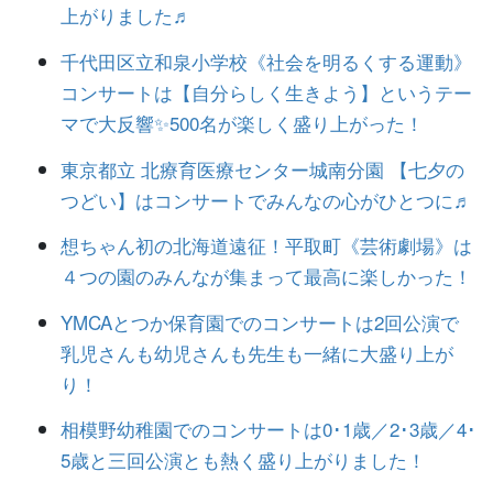
上がりました♬
千代田区立和泉小学校《社会を明るくする運動》
コンサートは【自分らしく生きよう】というテー
マで大反響✨500名が楽しく盛り上がった！
東京都立 北療育医療センター城南分園 【七夕の
つどい】はコンサートでみんなの心がひとつに♬
想ちゃん初の北海道遠征！平取町《芸術劇場》は
４つの園のみんなが集まって最高に楽しかった！
YMCAとつか保育園でのコンサートは2回公演で
乳児さんも幼児さんも先生も一緒に大盛り上が
り！
相模野幼稚園でのコンサートは0･1歳／2･3歳／4･
5歳と三回公演とも熱く盛り上がりました！