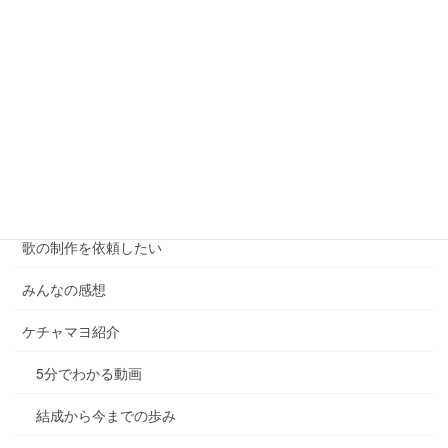
を
3月4月5月♪春のイベントに
探
す
特別応援価格で出演します！
地方公演はツアーでお得！
講演会を依頼したい
講演会のよくあるご質問
歌の制作を依頼したい
みんなの感想
ケチャマヨ紹介
5分でわかる動画
結成から今までの歩み