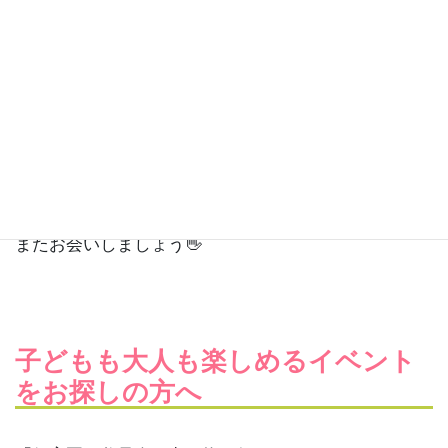
最後までサプライズがあって、ケチャマヨが逆におも
てなしを受けたような心地でした💖
職員の皆さまが本当に明るくて優しくて、
きびきびしてて思いやりがあって素晴らしかったです
👍✨
やっぱり『仕事って“人”だなぁ』と思いました。
ケチャマヨもそうありたい❣️
またお会いしましょう👋
子どもも大人も楽しめるイベント
をお探しの方へ