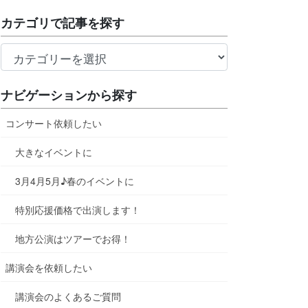
の
カテゴリで記事を探す
記
事
カ
を
テ
探
ゴ
す
ナビゲーションから探す
リ
で
コンサート依頼したい
記
大きなイベントに
事
を
3月4月5月♪春のイベントに
探
す
特別応援価格で出演します！
地方公演はツアーでお得！
講演会を依頼したい
講演会のよくあるご質問