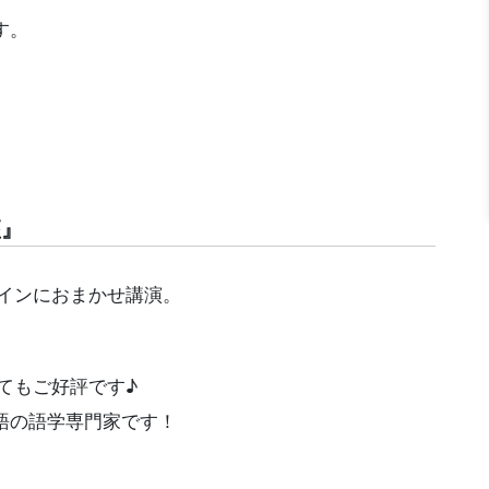
す。
座』
インにおまかせ講演。
てもご好評です♪
語の語学専門家です！