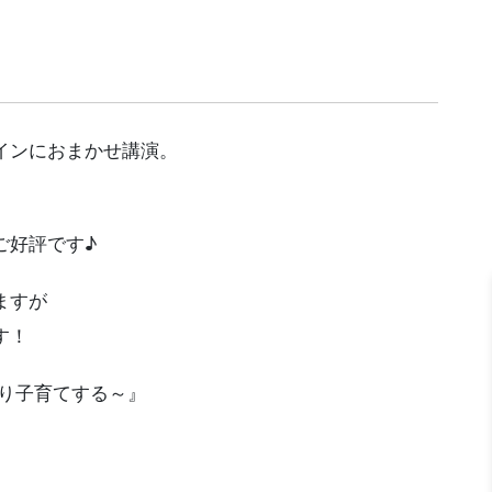
インにおまかせ講演。
ご好評です♪
ますが
す！
守り子育てする～』