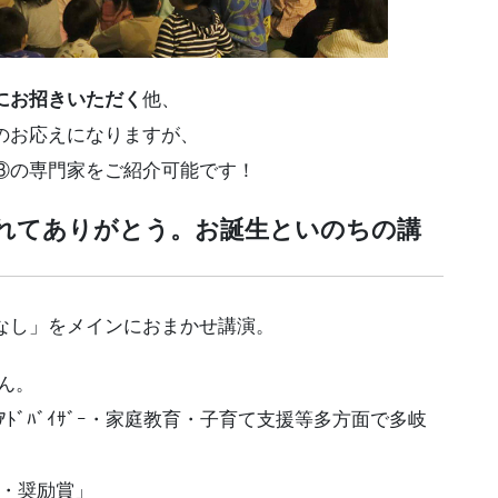
他、
にお招きいただく
のお応えになりますが、
③
の専門家をご紹介可能です！
れてありがとう。お誕生といのちの講
なし」をメインにおまか
せ講演。
さん。
ﾄﾞﾊﾞｲｻﾞｰ・家庭教育・子育て支援等多方面で多岐
賞・奨励賞」