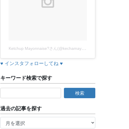
K
etchup Mayonnaise?さん(@kechamayo)が投稿した動画
-
2015
♥ インスタフォローしてね ♥
キーワード検索で探す
過去の記事を探す
過
去