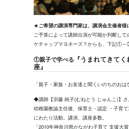
★
ご希望の講演専門家は、講演会主催者様
ご予算によって講師出演が可能か判断して
ケチャップマヨネーズ？からも、下記①～
『うまれてきてく
①親子で学べる
座』
「親子・家族・お友達と聞くいのちのおは
◆講師【宗藤 純子(むねとう じゅんこ)】
幼稚園教諭主任後、保育士・認定 ・子育てｱ
にわたり活動。講演、講座多数。
「2010年神奈川県かながわ子育て 支援大