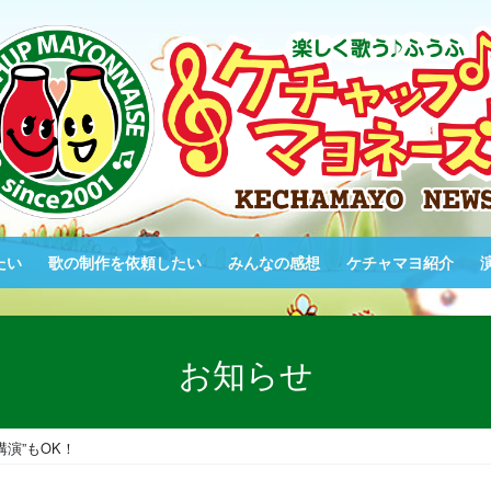
たい
歌の制作を依頼したい
みんなの感想
ケチャマヨ紹介
お知らせ
演”もOK！