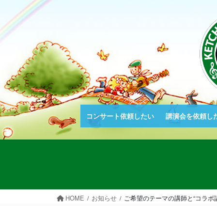
コ
ナ
ン
ビ
テ
ゲ
ン
ー
ツ
シ
へ
ョ
ス
ン
キ
に
ッ
移
プ
動
コンサート依頼したい
講演会を依頼し
HOME
お知らせ
ご希望のテーマの講師と“コラボ講