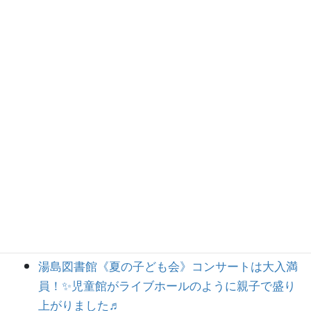
生活クラブ高津センター《たすけあいフェス》
親子コンサートは美味しい！楽しい！子育て応援
で嬉しい！の三拍子揃ったイベントになりました
✨
作草部保育園でのお楽しみ会コンサートは赤ちゃ
んもノリノリ、年長さんもジャンプで大成功✨
岡山県津山市・やよい子育て支援センター《子育
て講演会》コンサートは赤ちゃんから大人まで一
緒に盛り上がって大成功✨
目黒区・烏森小学校で6年生と作詞ワークショッ
プを行いました！（創立100周年記念歌制作）
湯島図書館《夏の子ども会》コンサートは大入満
員！✨児童館がライブホールのように親子で盛り
上がりました♬