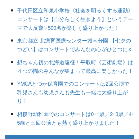
千代田区立和泉小学校《社会を明るくする運動》
コンサートは【自分らしく生きよう】というテー
マで大反響✨500名が楽しく盛り上がった！
東京都立 北療育医療センター城南分園 【七夕の
つどい】はコンサートでみんなの心がひとつに♬
想ちゃん初の北海道遠征！平取町《芸術劇場》は
４つの園のみんなが集まって最高に楽しかった！
YMCAとつか保育園でのコンサートは2回公演で
乳児さんも幼児さんも先生も一緒に大盛り上が
り！
相模野幼稚園でのコンサートは0･1歳／2･3歳／4･
5歳と三回公演とも熱く盛り上がりました！